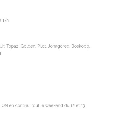
à 17h
llir: Topaz, Golden, Pilot, Jonagored, Boskoop,
d
ON en continu, tout le weekend du 12 et 13